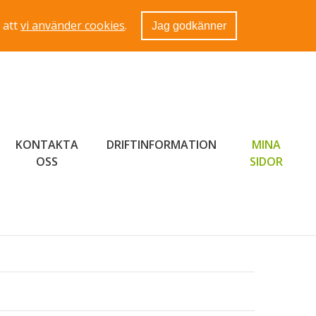
 att
vi använder cookies
.
Jag godkänner
KONTAKTA
DRIFTINFORMATION
MINA
LÄNK 
OSS
SIDOR