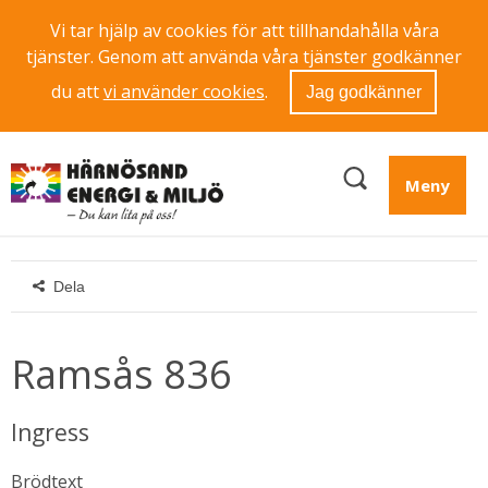
Vi tar hjälp av cookies för att tillhandahålla våra
tjänster. Genom att använda våra tjänster godkänner
du att
vi använder cookies
.
Jag godkänner
Meny
Dela
Ramsås 836
Ingress
Brödtext