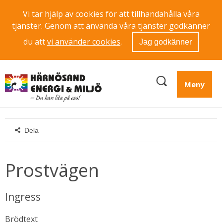
Vi tar hjälp av cookies för att tillhandahålla våra
tjänster. Genom att använda våra tjänster godkänner
du att
vi använder cookies
.
Jag godkänner
Meny
Dela
Prostvägen
Ingress
Brödtext