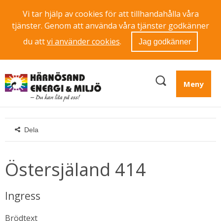
Vi tar hjälp av cookies för att tillhandahålla våra
tjänster. Genom att använda våra tjänster godkänner
du att
vi använder cookies
.
Jag godkänner
Meny
Dela
Östersjäland 414
Ingress
Brödtext