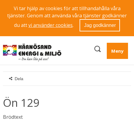
Vi tar hjälp av cookies för att tillhandahålla våra
tjänster. Genom att använda våra tjänster godkänner
du att
vi använder cookies
.
Jag godkänner
Meny
Dela
Ön 129
Brödtext