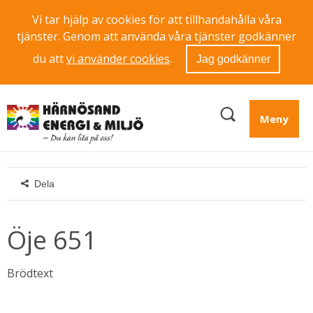
Vi tar hjälp av cookies för att tillhandahålla våra
tjänster. Genom att använda våra tjänster godkänner
du att
vi använder cookies
.
Jag godkänner
Meny
Dela
Öje 651
Brödtext