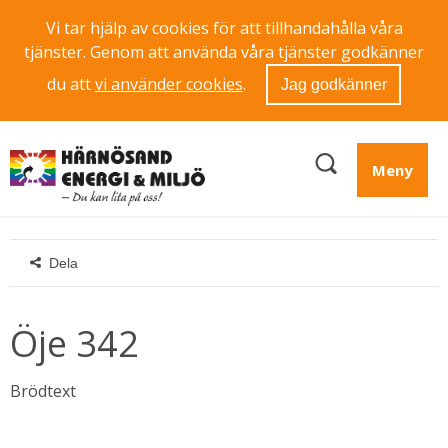
Vi tar hjälp av cookies för att tillhandahålla våra
tjänster. Genom att använda våra tjänster godkänner
du att
vi använder cookies
.
Jag godkänner
Meny
Dela
Öje 342
Brödtext