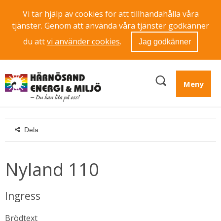
Vi tar hjälp av cookies för att tillhandahålla våra
tjänster. Genom att använda våra tjänster godkänner
du att
vi använder cookies
.
Jag godkänner
Meny
Dela
Nyland 110
Ingress
Brödtext