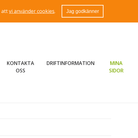
 att
vi använder cookies
.
Jag godkänner
KONTAKTA
DRIFTINFORMATION
MINA
LÄNK 
OSS
SIDOR