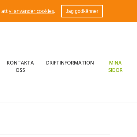
 att
vi använder cookies
.
Jag godkänner
KONTAKTA
DRIFTINFORMATION
MINA
LÄNK 
OSS
SIDOR