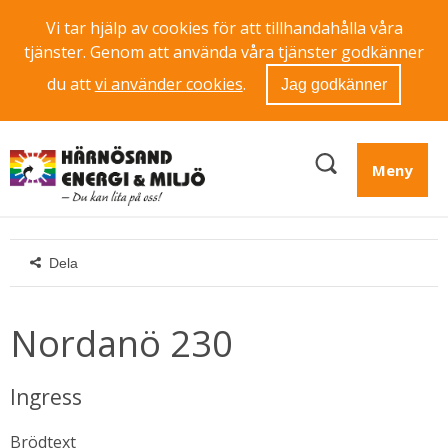
Vi tar hjälp av cookies för att tillhandahålla våra
tjänster. Genom att använda våra tjänster godkänner
du att
vi använder cookies
.
Jag godkänner
Meny
Dela
Nordanö 230
Ingress
Brödtext