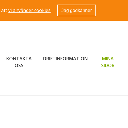
 att
vi använder cookies
.
Jag godkänner
KONTAKTA
DRIFTINFORMATION
MINA
LÄNK 
OSS
SIDOR