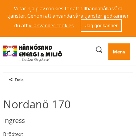
Vi tar hjälp av cookies för att tillhandahålla våra
tjänster. Genom att använda våra tjänster godkänner
du att
vi använder cookies
.
Jag godkänner
Meny
Dela
Nordanö 170
Ingress
Brödtext