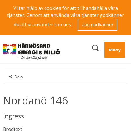
Vi tar hjälp av cookies för att tillhandahålla våra
tjänster. Genom att använda våra tjänster godkänner
du att
vi använder cookies
.
Jag godkänner
Meny
Dela
Nordanö 146
Ingress
Brödtext