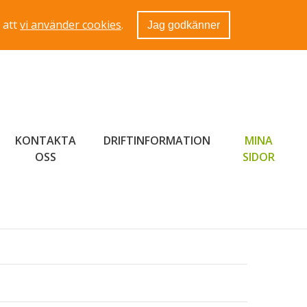
 att
vi använder cookies
.
Jag godkänner
KONTAKTA
DRIFTINFORMATION
MINA
LÄNK 
OSS
SIDOR