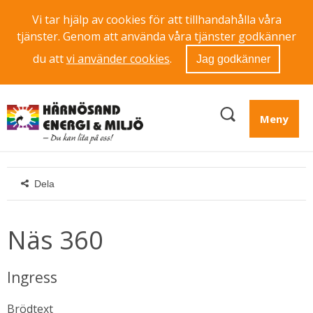
Vi tar hjälp av cookies för att tillhandahålla våra
tjänster. Genom att använda våra tjänster godkänner
du att
vi använder cookies
.
Jag godkänner
Meny
Dela
Näs 360
Ingress
Brödtext