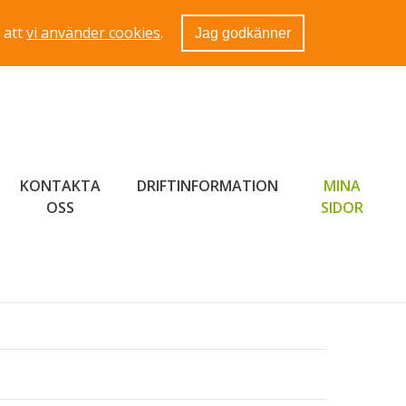
 att
vi använder cookies
.
Jag godkänner
KONTAKTA
DRIFTINFORMATION
MINA
LÄNK 
OSS
SIDOR