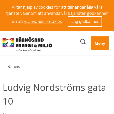
Vi tar hjälp av cookies för att tillhandahålla våra
tjänster. Genom att använda våra tjänster godkänner
du att
vi använder cookies
.
Jag godkänner
Meny
Dela
Ludvig Nordströms gata 
10