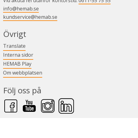
Vid akuta fel utanför kontorstid: 
0611-55 75 55
info@hemab.se
kundservice@hemab.se
Övrigt
Länk till annan webbplats.
Translate
Länk till annan webbplats.
Interna sidor
Länk till annan webbplats.
HEMAB Play
Om webbplatsen
Följ oss på