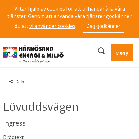
Vi tar hjälp av cookies för att tillhandahålla våra
tjänster. Genom att använda våra tjänster godkänner
du att
vi använder cookies
.
Jag godkänner
Meny
Dela
Lövuddsvägen
Ingress
Brödtext