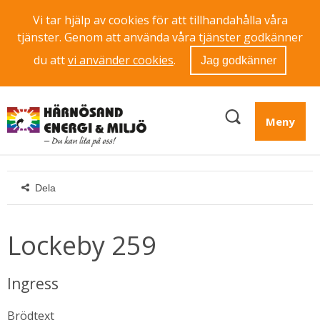
Vi tar hjälp av cookies för att tillhandahålla våra
tjänster. Genom att använda våra tjänster godkänner
du att
vi använder cookies
.
Jag godkänner
Meny
Dela
Lockeby 259
Ingress
Brödtext