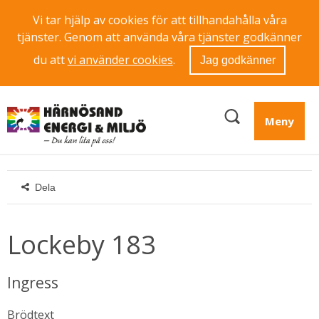
Vi tar hjälp av cookies för att tillhandahålla våra
tjänster. Genom att använda våra tjänster godkänner
du att
vi använder cookies
.
Jag godkänner
Meny
Dela
Lockeby 183
Ingress
Brödtext