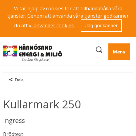
Vi tar hjälp av cookies för att tillhandahålla våra
tjänster. Genom att använda våra tjänster godkänner
du att
vi använder cookies
.
Jag godkänner
Meny
Dela
Kullarmark 250
Ingress
Brödtext