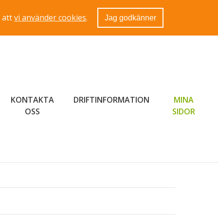
 att
vi använder cookies
.
Jag godkänner
KONTAKTA
DRIFTINFORMATION
MINA
LÄNK 
OSS
SIDOR