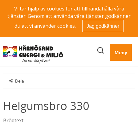
Vi tar hjälp av cookies för att tillhandahålla våra
tjänster. Genom att använda våra tjänster godkänner
du att
vi använder cookies
.
Jag godkänner
Meny
Dela
Helgumsbro 330
Brödtext