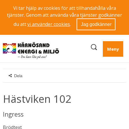
Vi tar hjälp av cookies för att tillhandahålla våra
tjänster. Genom att använda våra tjänster godkänner
du att
vi använder cookies
.
Jag godkänner
Meny
Dela
Hästviken 102
Ingress
Brödtext