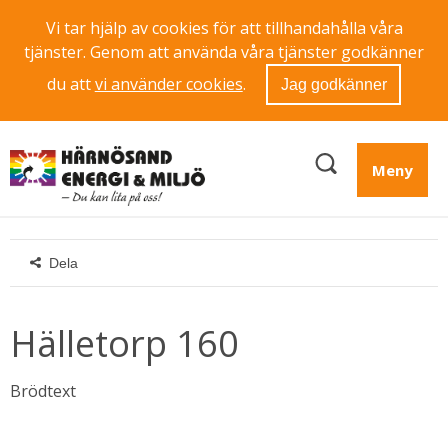
Vi tar hjälp av cookies för att tillhandahålla våra
tjänster. Genom att använda våra tjänster godkänner
du att
vi använder cookies
.
Jag godkänner
Meny
Dela
Hälletorp 160
Brödtext