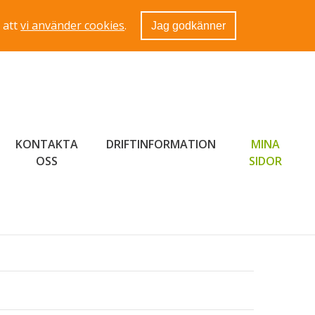
 att
vi använder cookies
.
Jag godkänner
KONTAKTA
DRIFTINFORMATION
MINA
LÄNK 
OSS
SIDOR