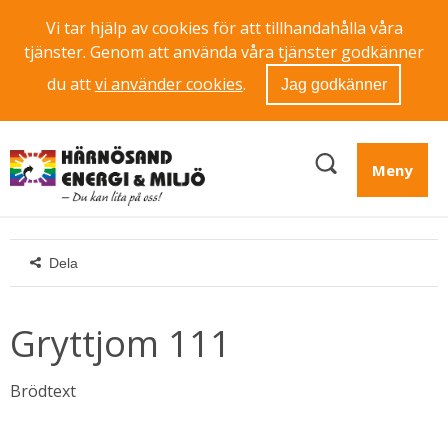
Vi tar hjälp av cookies för att tillhandahålla våra
tjänster. Genom att använda våra tjänster godkänner
du att
vi använder cookies
.
Jag godkänner
Meny
Dela
Gryttjom 111
Brödtext