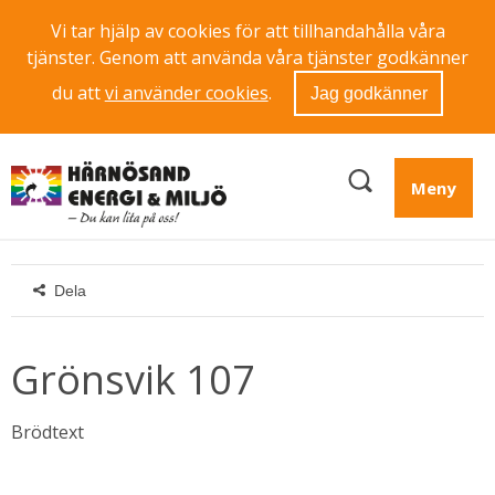
Vi tar hjälp av cookies för att tillhandahålla våra
tjänster. Genom att använda våra tjänster godkänner
du att
vi använder cookies
.
Jag godkänner
Meny
Dela
Grönsvik 107
Brödtext