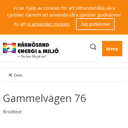
Vi tar hjälp av cookies för att tillhandahålla våra
tjänster. Genom att använda våra tjänster godkänner
du att
vi använder cookies
.
Jag godkänner
Meny
Dela
Gammelvägen 76
Brödtext