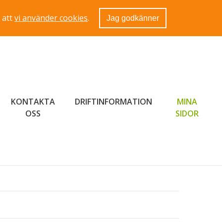
 att
vi använder cookies
.
Jag godkänner
KONTAKTA
DRIFTINFORMATION
MINA
LÄNK 
OSS
SIDOR