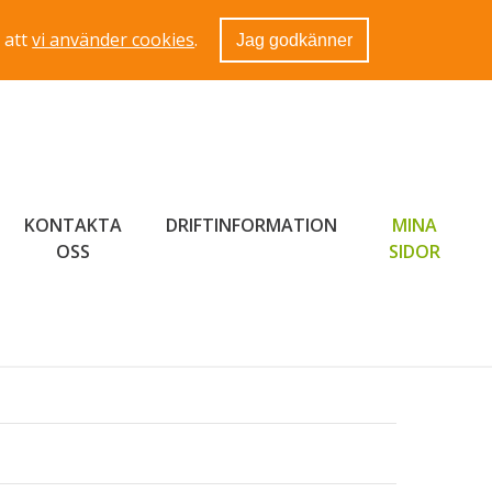
 att
vi använder cookies
.
Jag godkänner
KONTAKTA
DRIFTINFORMATION
MINA
LÄNK 
OSS
SIDOR