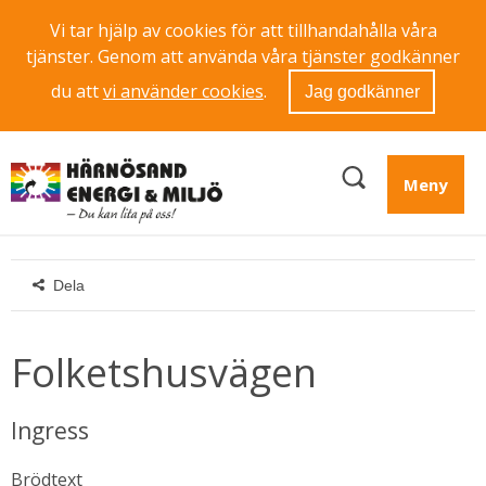
Vi tar hjälp av cookies för att tillhandahålla våra
tjänster. Genom att använda våra tjänster godkänner
du att
vi använder cookies
.
Jag godkänner
Meny
Dela
Folketshusvägen
Ingress
Brödtext