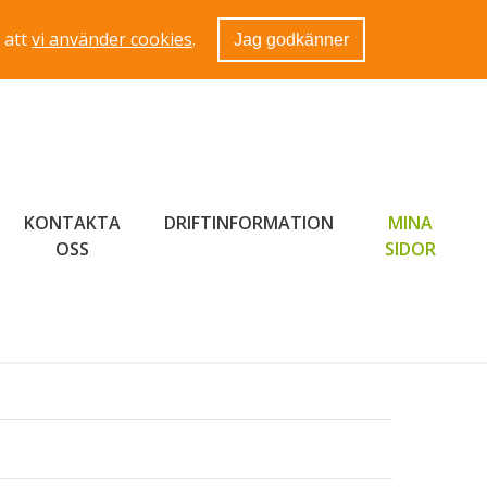
 att
vi använder cookies
.
Jag godkänner
KONTAKTA
DRIFTINFORMATION
MINA
LÄNK 
OSS
SIDOR