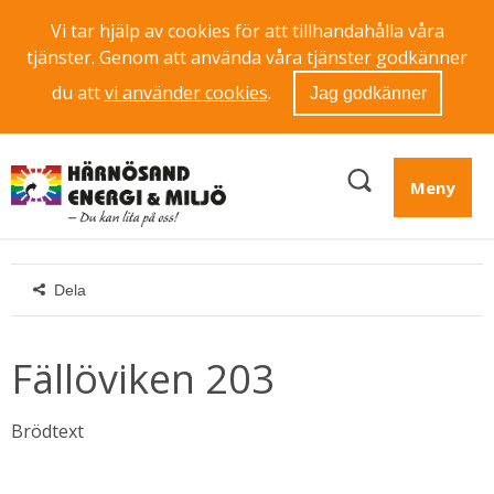
Vi tar hjälp av cookies för att tillhandahålla våra
tjänster. Genom att använda våra tjänster godkänner
du att
vi använder cookies
.
Jag godkänner
Meny
Dela
Fällöviken 203
Brödtext