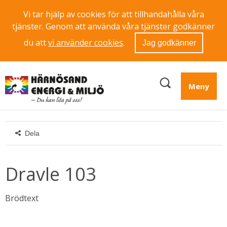
Vi tar hjälp av cookies för att tillhandahålla våra
tjänster. Genom att använda våra tjänster godkänner
du att
vi använder cookies
.
Jag godkänner
Meny
Dela
Dravle 103
Brödtext