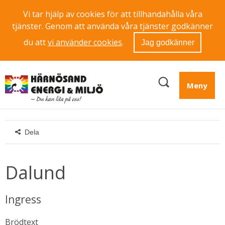
Vi tar hjälp av cookies för att tillhandahålla våra
tjänster. Genom att använda våra tjänster godkänner
du att
vi använder cookies
.
Jag godkänner
Meny
Dela
Dalund
Ingress
Brödtext