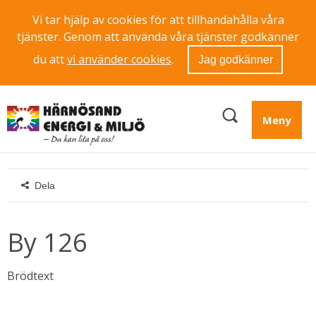
Vi tar hjälp av cookies för att tillhandahålla våra
tjänster. Genom att använda våra tjänster godkänner
du att
vi använder cookies
.
Jag godkänner
Meny
Dela
By 126
Brödtext