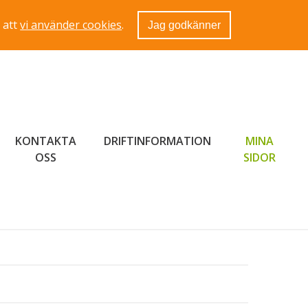
 att
vi använder cookies
.
Jag godkänner
KONTAKTA
DRIFTINFORMATION
MINA
LÄNK 
OSS
SIDOR