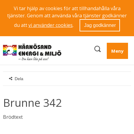
Vi tar hjälp av cookies för att tillhandahålla våra
tjänster. Genom att använda våra tjänster godkänner
du att
vi använder cookies
.
Jag godkänner
Meny
Dela
Brunne 342
Brödtext