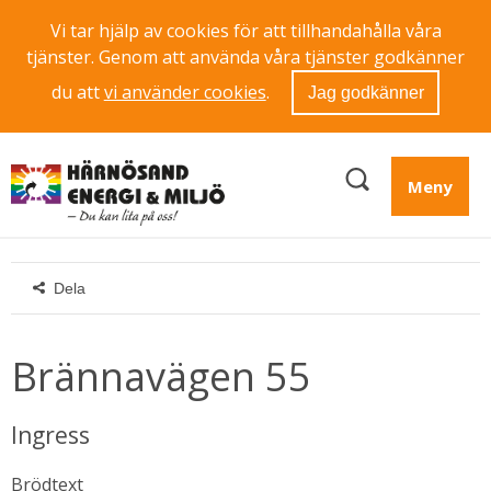
Vi tar hjälp av cookies för att tillhandahålla våra
tjänster. Genom att använda våra tjänster godkänner
du att
vi använder cookies
.
Jag godkänner
Meny
Dela
Brännavägen 55
Ingress
Brödtext