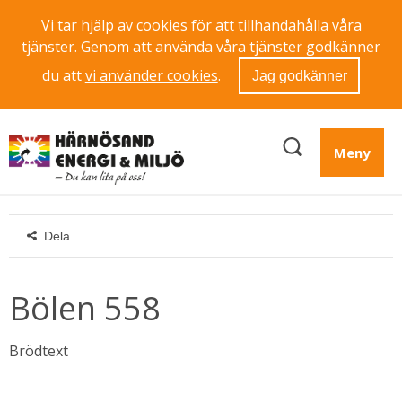
Vi tar hjälp av cookies för att tillhandahålla våra
tjänster. Genom att använda våra tjänster godkänner
du att
vi använder cookies
.
Jag godkänner
Meny
Dela
Bölen 558
Brödtext