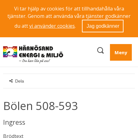
Vi tar hjälp av cookies för att tillhandahålla våra
tjänster. Genom att använda våra tjänster godkänner
du att
vi använder cookies
.
Jag godkänner
Meny
Dela
Bölen 508-593
Ingress
Brödtext