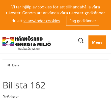
Vi tar hjälp av cookies för att tillhandahålla våra
tjänster. Genom att använda våra tjänster godkänner
du att
vi använder cookies
.
Jag godkänner
Meny
Dela
Billsta 162
Brödtext