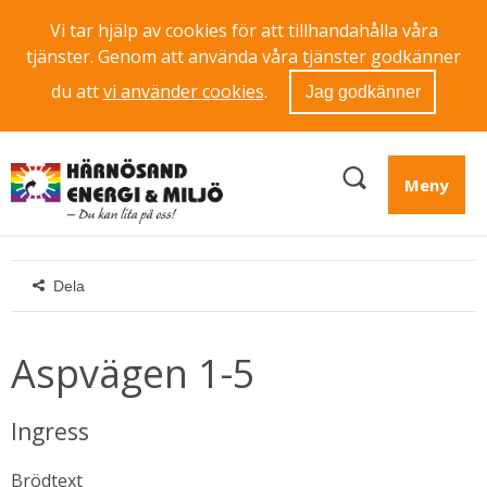
Vi tar hjälp av cookies för att tillhandahålla våra
tjänster. Genom att använda våra tjänster godkänner
du att
vi använder cookies
.
Jag godkänner
Meny
Dela
Aspvägen 1-5
Ingress
Brödtext