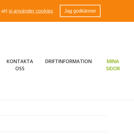
 att
vi använder cookies
.
Jag godkänner
KONTAKTA
DRIFTINFORMATION
MINA
LÄNK 
OSS
SIDOR