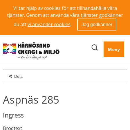
Vi tar hjälp av cookies för att tillhandahålla våra
tjänster. Genom att använda våra tjänster godkänner
du att
vi använder cookies
.
Jag godkänner
Meny
Dela
Aspnäs 285
Ingress
Brödtext