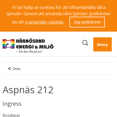
Vi tar hjälp av cookies för att tillhandahålla våra
tjänster. Genom att använda våra tjänster godkänner
du att
vi använder cookies
.
Jag godkänner
Meny
Dela
Aspnäs 212
Ingress
Brödtext