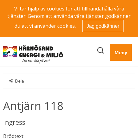
Vi tar hjälp av cookies för att tillhandahålla våra
tjänster. Genom att använda våra tjänster godkänner
du att
vi använder cookies
.
Jag godkänner
Meny
Dela
Antjärn 118
Ingress
Brödtext