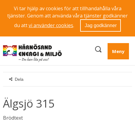
Vi tar hjälp av cookies för att tillhandahålla våra
tjänster. Genom att använda våra tjänster godkänner
du att
vi använder cookies
.
Jag godkänner
Meny
Dela
Älgsjö 315
Brödtext